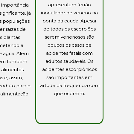
apresentam ferrão
 A importância
inoculador de veneno na
significante, já
ponta da cauda. Apesar
s populações
de todos os escorpiões
r raízes de
serem venenosos são
 plantas
poucos os casos de
etendo a
acidentes fatais com
e água. Além
adultos saudáveis. Os
dem também
acidentes escorpiônicos
 alimentos
são importantes em
s e, assim,
virtude da frequência com
 produto para o
que ocorrem.
alimentação.