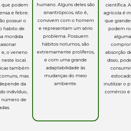
humano. Alguns deles são
, que podem
científica.
sinantrópicos, isto é,
ensa e febre;
agrícola é in
convivem com o homem
ão possuir o
que grande
e representam um sério
o habito de
podem roe
problema. Possuem
sa mordida
algumas
hábitos noturnos, são
asionar
comprom
extremamente prolíferos,
 e, o veneno
absorção d
e com uma grande
 neste local.
disso, po
adaptabilidade às
gicas também
consumir
mudanças do meio
 comuns, mas
estocado
ambiente.
 depende da
inutilizar o
do indivíduo,
comércio e 
do número de
adas.